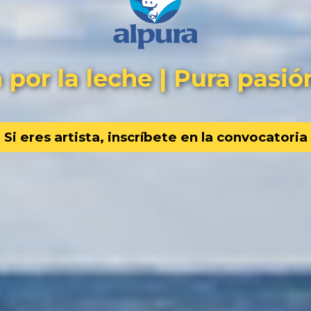
 por la leche | Pura pasión
Si eres artista, inscríbete en la convocatoria